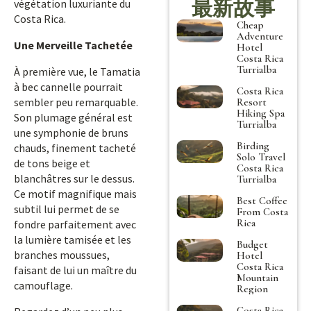
最新故事
végétation luxuriante du
Costa Rica.
Cheap
Adventure
Une Merveille Tachetée
Hotel
Costa Rica
Turrialba
À première vue, le Tamatia
à bec cannelle pourrait
Costa Rica
sembler peu remarquable.
Resort
Hiking Spa
Son plumage général est
Turrialba
une symphonie de bruns
Birding
chauds, finement tacheté
Solo Travel
de tons beige et
Costa Rica
blanchâtres sur le dessus.
Turrialba
Ce motif magnifique mais
Best Coffee
subtil lui permet de se
From Costa
Rica
fondre parfaitement avec
la lumière tamisée et les
Budget
branches moussues,
Hotel
Costa Rica
faisant de lui un maître du
Mountain
camouflage.
Region
Costa Rica