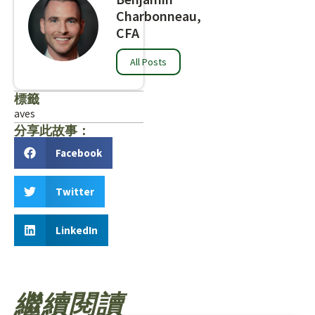
Charbonneau,
CFA
All Posts
標籤
aves
分享此故事：
Facebook
Twitter
LinkedIn
繼續閱讀