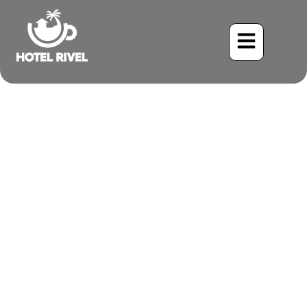
Le Puffbird Pico Canela :
Un Maître du Déguisement
dans la Forêt Tropicale du
Costa Rica
Benjamin Charbonneau, CFA
April 17, 2026
2:41 pm