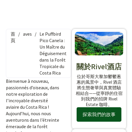
首
/
aves
/
Le Puffbird
頁
Pico Canela :
Un Maître du
Déguisement
dans la Forêt
關於Rivel酒店
Tropicale du
Costa Rica
位於哥斯大黎加鬱鬱蔥
Bienvenue à nouveau,
蔥的風景中，Rivel 酒店
passionnés d’oiseaux, dans
將生態奢華與真實體驗
相結合——從寧靜的住宿
notre exploration de
到我們的招牌 Rivel
l’incroyable diversité
Estate 咖啡。
aviaire du Costa Rica !
Aujourd’hui, nous nous
探索我們的故事
aventurons dans l’étreinte
émeraude de la forêt