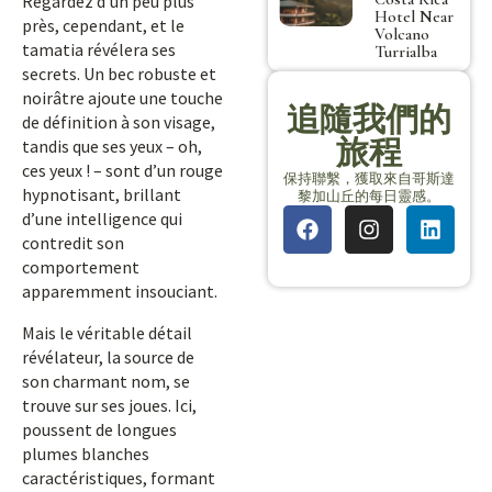
Regardez d’un peu plus
Hotel Near
près, cependant, et le
Volcano
tamatia révélera ses
Turrialba
secrets. Un bec robuste et
noirâtre ajoute une touche
追隨我們的
de définition à son visage,
旅程
tandis que ses yeux – oh,
ces yeux ! – sont d’un rouge
保持聯繫，獲取來自哥斯達
hypnotisant, brillant
黎加山丘的每日靈感。
d’une intelligence qui
contredit son
comportement
apparemment insouciant.
Mais le véritable détail
révélateur, la source de
son charmant nom, se
trouve sur ses joues. Ici,
poussent de longues
plumes blanches
caractéristiques, formant