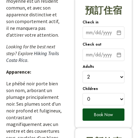
moyenne est un résident
commun, et avec son
預訂住宿
apparence distinctive et
son comportement actif,
Check in
il ne manquera pas
d’attirer votre attention.
Check out
Looking for the best next
step? Explore
Hiking Trails
Costa Rica
.
Adults
Apparence:
Le phébé noir porte bien
Children
son nom, arborant un
plumage principalement
noir. Ses plumes sont d’un
noir profond et fuligineux,
Book Now
contrastant
magnifiquement avec un
ventre et des couvertures
sous-caudales d’un blanc