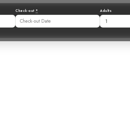
Check-out
*
Adults
ieux Tyranneau
Un Maître du Ca
t Tropicale Costa
55 pm