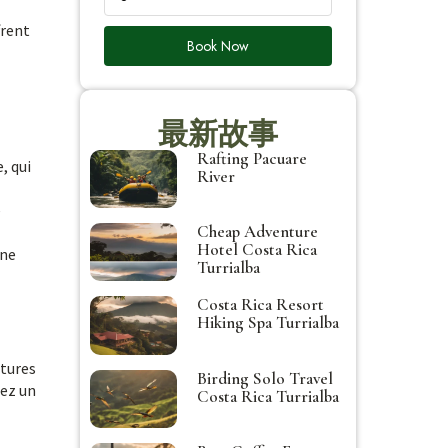
frent
Book Now
最新故事
Rafting Pacuare
, qui
River
e
Cheap Adventure
Hotel Costa Rica
une
Turrialba
Costa Rica Resort
Hiking Spa Turrialba
atures
Birding Solo Travel
dez un
Costa Rica Turrialba