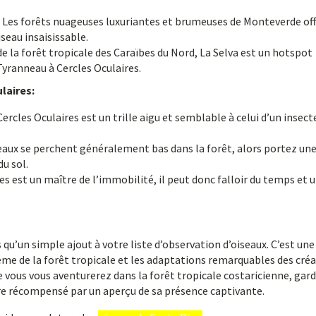
Les forêts nuageuses luxuriantes et brumeuses de Monteverde of
seau insaisissable.
e la forêt tropicale des Caraïbes du Nord, La Selva est un hotspot
Tyranneau à Cercles Oculaires.
laires:
rcles Oculaires est un trille aigu et semblable à celui d’un insecte
eaux se perchent généralement bas dans la forêt, alors portez un
du sol.
s est un maître de l’immobilité, il peut donc falloir du temps et 
qu’un simple ajout à votre liste d’observation d’oiseaux. C’est une
ème de la forêt tropicale et les adaptations remarquables des cré
que vous vous aventurerez dans la forêt tropicale costaricienne, gar
être récompensé par un aperçu de sa présence captivante.