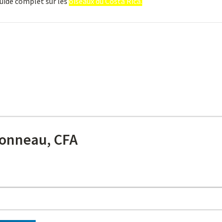
guide complet sur les
oiseaux du Costa Rica.
onneau, CFA