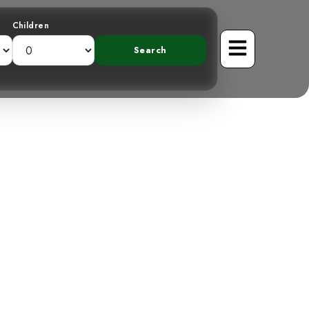
Children
 à Cercles
mouflage dans
ricienne