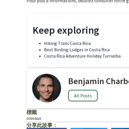
Pour plus d’informations, veuillez consulter notre 
Keep exploring
Hiking Trails Costa Rica
Best Birding Lodges in Costa Rica
Costa Rica Adventure Holiday Turrialba
Benjamin Charb
All Posts
標籤
oiseaux
分享此故事：