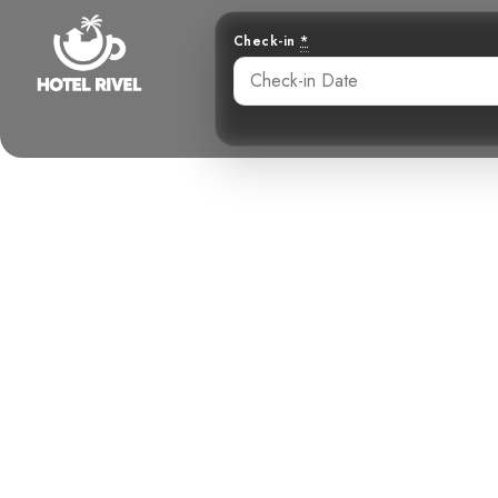
Check-in
*
Le mystér
Oculaires : 
la Forê
Benjamin Charbonneau, CFA
June 2, 2024
3: