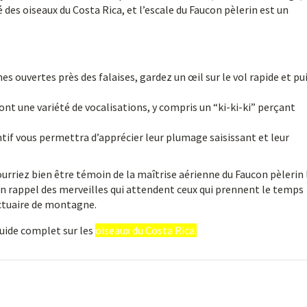
é des oiseaux du Costa Rica, et l’escale du Faucon pèlerin est un
s ouvertes près des falaises, gardez un œil sur le vol rapide et pu
ont une variété de vocalisations, y compris un “ki-ki-ki” perçant
if vous permettra d’apprécier leur plumage saisissant et leur
ourriez bien être témoin de la maîtrise aérienne du Faucon pèlerin 
 un rappel des merveilles qui attendent ceux qui prennent le temps
nctuaire de montagne.
guide complet sur les
oiseaux du Costa Rica.