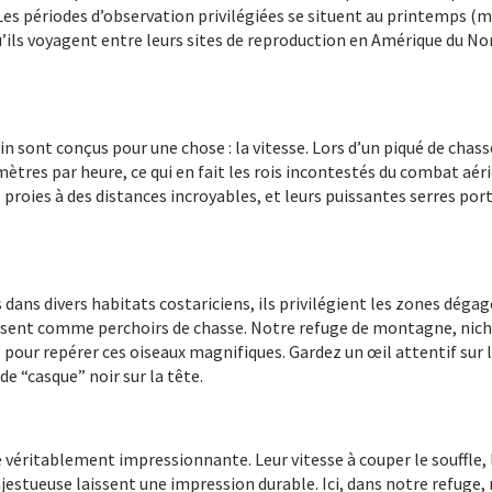
Les périodes d’observation privilégiées se situent au printemps (m
ls voyagent entre leurs sites de reproduction en Amérique du No
in sont conçus pour une chose : la vitesse. Lors d’un piqué de chasse
mètres par heure, ce qui en fait les rois incontestés du combat aér
 proies à des distances incroyables, et leurs puissantes serres por
dans divers habitats costariciens, ils privilégient les zones déga
tilisent comme perchoirs de chasse. Notre refuge de montagne, nich
 pour repérer ces oiseaux magnifiques. Gardez un œil attentif sur 
de “casque” noir sur la tête.
 véritablement impressionnante. Leur vitesse à couper le souffle, 
estueuse laissent une impression durable. Ici, dans notre refuge,