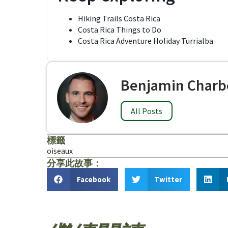
Hiking Trails Costa Rica
Costa Rica Things to Do
Costa Rica Adventure Holiday Turrialba
Benjamin Charb
All Posts
標籤
oiseaux
分享此故事：
Facebook
Twitter