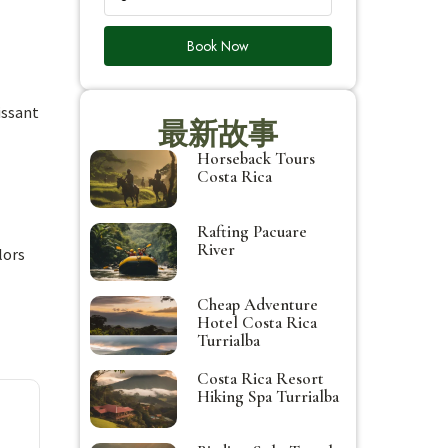
Book Now
issant
最新故事
Horseback Tours
Costa Rica
Rafting Pacuare
River
lors
Cheap Adventure
Hotel Costa Rica
Turrialba
Costa Rica Resort
Hiking Spa Turrialba