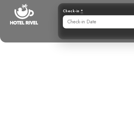
Check-in
*
Le majestueux
Benjamin Charbonneau, CFA
May 23, 2024
5: