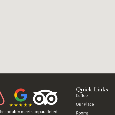
Quick Links
Coffee
Our Place
 hospitality meets unparalleled
Rooms