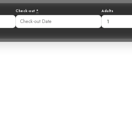
Check-out
*
Adults
 Faucon pèlerin
au Costa Rica
50 pm