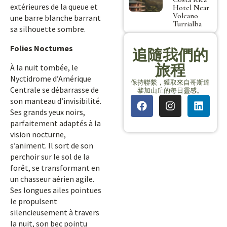
extérieures de la queue et
Hotel Near
Volcano
une barre blanche barrant
Turrialba
sa silhouette sombre.
Folies Nocturnes
追隨我們的
旅程
À la nuit tombée, le
Nyctidrome d’Amérique
保持聯繫，獲取來自哥斯達
Centrale se débarrasse de
黎加山丘的每日靈感。
son manteau d’invisibilité.
Ses grands yeux noirs,
parfaitement adaptés à la
vision nocturne,
s’animent. Il sort de son
perchoir sur le sol de la
forêt, se transformant en
un chasseur aérien agile.
Ses longues ailes pointues
le propulsent
silencieusement à travers
la nuit, son bec pointu