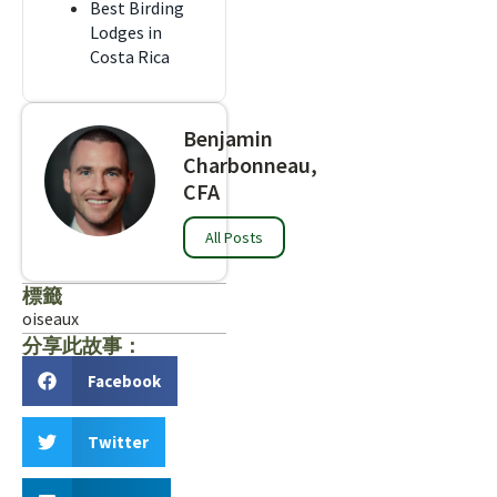
Best Birding
Lodges in
Costa Rica
Benjamin
Charbonneau,
CFA
All Posts
標籤
oiseaux
分享此故事：
Facebook
Twitter