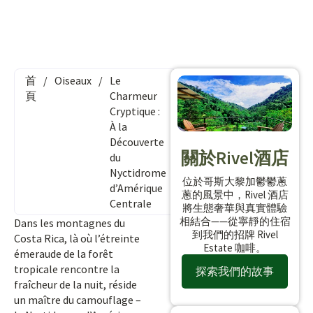
首
/
Oiseaux
/
Le
頁
Charmeur
Cryptique :
À la
Découverte
關於Rivel酒店
du
Nyctidrome
位於哥斯大黎加鬱鬱蔥
d’Amérique
蔥的風景中，Rivel 酒店
Centrale
將生態奢華與真實體驗
相結合——從寧靜的住宿
Dans les montagnes du
到我們的招牌 Rivel
Costa Rica, là où l’étreinte
Estate 咖啡。
émeraude de la forêt
tropicale rencontre la
探索我們的故事
fraîcheur de la nuit, réside
un maître du camouflage –