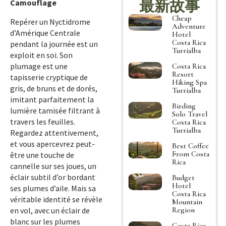
最新故事
Camouflage
Cheap
Repérer un Nyctidrome
Adventure
d’Amérique Centrale
Hotel
Costa Rica
pendant la journée est un
Turrialba
exploit en soi. Son
plumage est une
Costa Rica
Resort
tapisserie cryptique de
Hiking Spa
gris, de bruns et de dorés,
Turrialba
imitant parfaitement la
Birding
lumière tamisée filtrant à
Solo Travel
travers les feuilles.
Costa Rica
Turrialba
Regardez attentivement,
et vous apercevrez peut-
Best Coffee
From Costa
être une touche de
Rica
cannelle sur ses joues, un
éclair subtil d’or bordant
Budget
Hotel
ses plumes d’aile. Mais sa
Costa Rica
véritable identité se révèle
Mountain
Region
en vol, avec un éclair de
blanc sur les plumes
Costa Rica