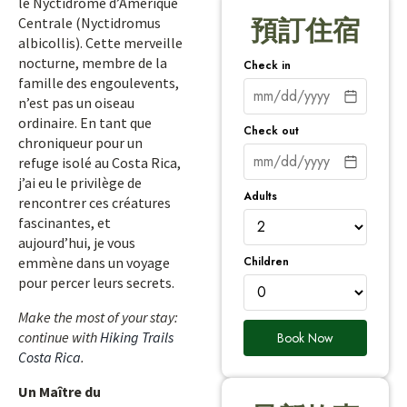
le Nyctidrome d’Amérique
Centrale (Nyctidromus
預訂住宿
albicollis). Cette merveille
nocturne, membre de la
Check in
famille des engoulevents,
n’est pas un oiseau
ordinaire. En tant que
Check out
chroniqueur pour un
refuge isolé au Costa Rica,
j’ai eu le privilège de
Adults
rencontrer ces créatures
fascinantes, et
aujourd’hui, je vous
Children
emmène dans un voyage
pour percer leurs secrets.
Make the most of your stay:
continue with
Hiking Trails
Book Now
Costa Rica
.
Un Maître du