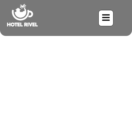
Le Charmeur Cryptique :
À la Découverte du
Nyctidrome d’Amérique
Centrale
Benjamin Charbonneau, CFA
May 27, 2024
6:47 am