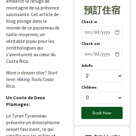
embellit le refuge de
montagne de sa présence
預訂住宿
saisissante. Cet article de
blog plonge dans le
Check in
monde de ce passereau de
taille moyenne, un
véritable joyau pour les
Check out
ornithologues qui
s’aventurent au cœur du
Costa Rica.
Adults
Want a deeper dive? Start
here:
Hiking Trails Costa
Rica
.
Children
Un Conte de Deux
Plumages:
Book Now
Le Tyran Tyranneau
présente un dimorphisme
sexuel fascinant, ce qui
signifie que les mâles et