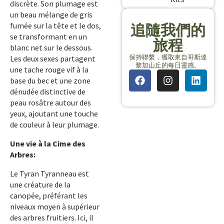
discrète. Son plumage est
un beau mélange de gris
fumée sur la tête et le dos,
追隨我們的
se transformant en un
旅程
blanc net sur le dessous.
保持聯繫，獲取來自哥斯達
Les deux sexes partagent
黎加山丘的每日靈感。
une tache rouge vif à la
base du bec et une zone
dénudée distinctive de
peau rosâtre autour des
yeux, ajoutant une touche
de couleur à leur plumage.
Une vie à la Cime des
Arbres:
Le Tyran Tyranneau est
une créature de la
canopée, préférant les
niveaux moyen à supérieur
des arbres fruitiers. Ici, il