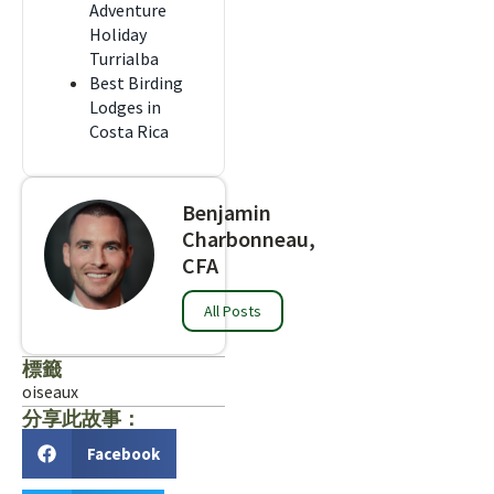
Adventure
Holiday
Turrialba
Best Birding
Lodges in
Costa Rica
Benjamin
Charbonneau,
CFA
All Posts
標籤
oiseaux
分享此故事：
Facebook