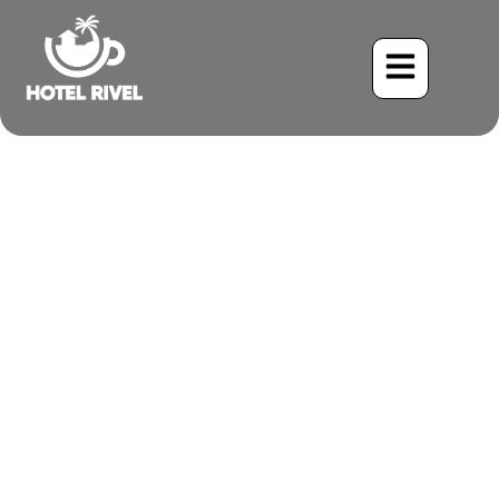
La Marvelle Masquée : À
la Découverte du Tyran
Tyranneau au Costa Rica
Benjamin Charbonneau, CFA
June 2, 2024
6:20 am