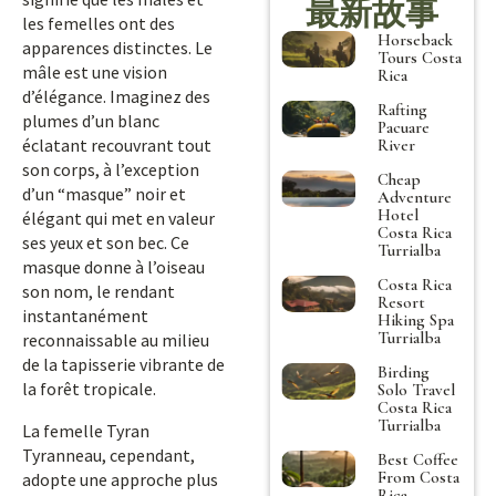
最新故事
les femelles ont des
Horseback
apparences distinctes. Le
Tours Costa
mâle est une vision
Rica
d’élégance. Imaginez des
Rafting
plumes d’un blanc
Pacuare
éclatant recouvrant tout
River
son corps, à l’exception
Cheap
d’un “masque” noir et
Adventure
Hotel
élégant qui met en valeur
Costa Rica
ses yeux et son bec. Ce
Turrialba
masque donne à l’oiseau
Costa Rica
son nom, le rendant
Resort
instantanément
Hiking Spa
Turrialba
reconnaissable au milieu
de la tapisserie vibrante de
Birding
la forêt tropicale.
Solo Travel
Costa Rica
Turrialba
La femelle Tyran
Tyranneau, cependant,
Best Coffee
From Costa
adopte une approche plus
Rica