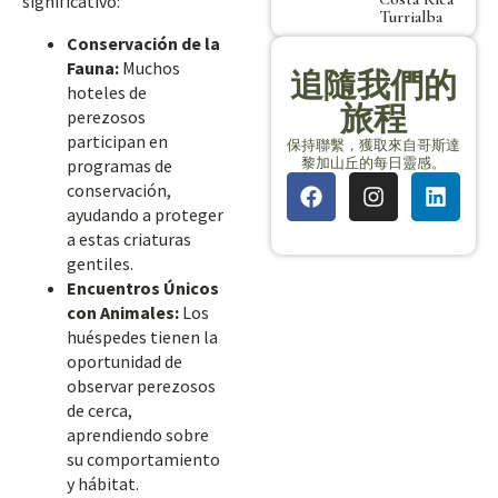
significativo:
Turrialba
Conservación de la
Fauna:
Muchos
追隨我們的
hoteles de
旅程
perezosos
participan en
保持聯繫，獲取來自哥斯達
黎加山丘的每日靈感。
programas de
conservación,
ayudando a proteger
a estas criaturas
gentiles.
Encuentros Únicos
con Animales:
Los
huéspedes tienen la
oportunidad de
observar perezosos
de cerca,
aprendiendo sobre
su comportamiento
y hábitat.