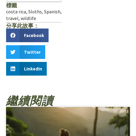
標籤
costa rica
,
Sloths
,
Spanish
,
travel
,
wildlife
分享此故事：
Facebook
Twitter
LinkedIn
繼續閱讀