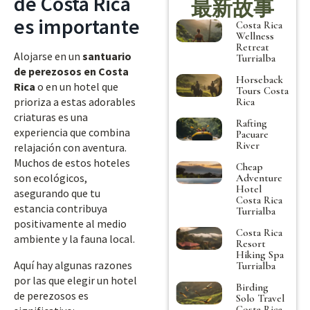
de Costa Rica
最新故事
es importante
Costa Rica
Wellness
Retreat
Alojarse en un
santuario
Turrialba
de perezosos en Costa
Horseback
Rica
o en un hotel que
Tours Costa
prioriza a estas adorables
Rica
criaturas es una
Rafting
experiencia que combina
Pacuare
River
relajación con aventura.
Muchos de estos hoteles
Cheap
son ecológicos,
Adventure
Hotel
asegurando que tu
Costa Rica
estancia contribuya
Turrialba
positivamente al medio
Costa Rica
ambiente y la fauna local.
Resort
Hiking Spa
Aquí hay algunas razones
Turrialba
por las que elegir un hotel
Birding
de perezosos es
Solo Travel
Costa Rica