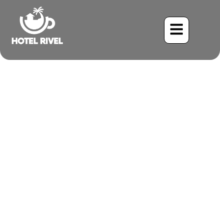
Fendant la canopée de la
forêt tropicale : le
fascinant Swift du Costa
Rica
Benjamin Charbonneau, CFA
May 30, 2024
6:12 pm