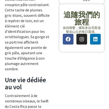
croupion pâle contrastant.
Cette tache de plumes
追隨我們的
gris-blanc, souvent difficile
旅程
à repérer de loin, est un
élément clé
保持聯繫，獲取來自哥斯達
d’identification pour les
黎加山丘的每日靈感。
ornithologues. Sa gorge et
sa poitrine affichent
également une pointe de
gris pâle, ajoutant une
touche d’élégance à son
plumage autrement
sombre.
Une vie dédiée
au vol
Contrairement à de
nombreux oiseaux, le Swift
du Costa Rica passe la