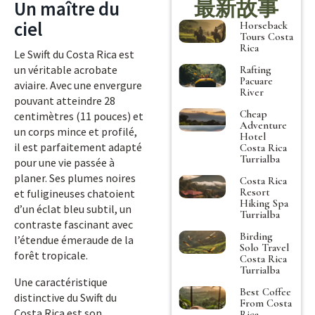
最新故事
Un maître du
ciel
Horseback
Tours Costa
Rica
Le Swift du Costa Rica est
un véritable acrobate
Rafting
Pacuare
aviaire. Avec une envergure
River
pouvant atteindre 28
Cheap
centimètres (11 pouces) et
Adventure
un corps mince et profilé,
Hotel
il est parfaitement adapté
Costa Rica
Turrialba
pour une vie passée à
planer. Ses plumes noires
Costa Rica
Resort
et fuligineuses chatoient
Hiking Spa
d’un éclat bleu subtil, un
Turrialba
contraste fascinant avec
Birding
l’étendue émeraude de la
Solo Travel
forêt tropicale.
Costa Rica
Turrialba
Une caractéristique
Best Coffee
distinctive du Swift du
From Costa
Costa Rica est son
Rica