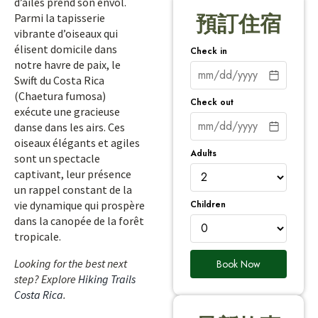
d’ailes prend son envol.
Parmi la tapisserie
預訂住宿
vibrante d’oiseaux qui
élisent domicile dans
Check in
notre havre de paix, le
Swift du Costa Rica
(Chaetura fumosa)
Check out
exécute une gracieuse
danse dans les airs. Ces
oiseaux élégants et agiles
Adults
sont un spectacle
captivant, leur présence
un rappel constant de la
Children
vie dynamique qui prospère
dans la canopée de la forêt
tropicale.
Looking for the best next
Book Now
step? Explore
Hiking Trails
Costa Rica
.