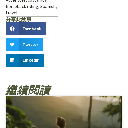
Adventure
,
costa rica
,
horseback riding
,
Spanish
,
travel
分享此故事：
Facebook
Twitter
LinkedIn
繼續閱讀