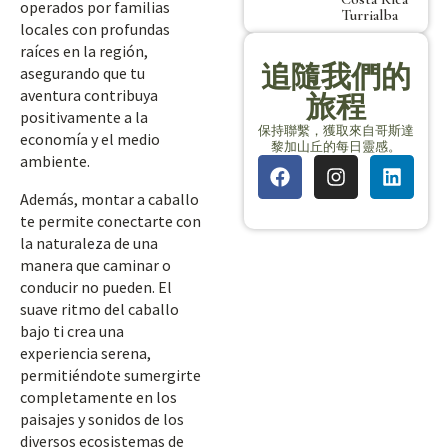
operados por familias
Turrialba
locales con profundas
raíces en la región,
追隨我們的
asegurando que tu
aventura contribuya
旅程
positivamente a la
保持聯繫，獲取來自哥斯達
economía y el medio
黎加山丘的每日靈感。
ambiente.
Además, montar a caballo
te permite conectarte con
la naturaleza de una
manera que caminar o
conducir no pueden. El
suave ritmo del caballo
bajo ti crea una
experiencia serena,
permitiéndote sumergirte
completamente en los
paisajes y sonidos de los
diversos ecosistemas de