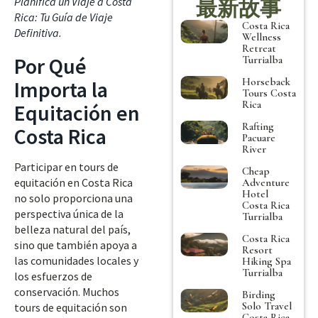
Planifica un Viaje a Costa
最新故事
Rica: Tu Guía de Viaje
Costa Rica
Definitiva
.
Wellness
Retreat
Por Qué
Turrialba
Horseback
Importa la
Tours Costa
Rica
Equitación en
Rafting
Costa Rica
Pacuare
River
Participar en tours de
Cheap
equitación en Costa Rica
Adventure
Hotel
no solo proporciona una
Costa Rica
perspectiva única de la
Turrialba
belleza natural del país,
Costa Rica
sino que también apoya a
Resort
las comunidades locales y
Hiking Spa
Turrialba
los esfuerzos de
conservación. Muchos
Birding
Solo Travel
tours de equitación son
Costa Rica