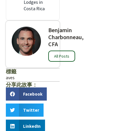
Lodges in
Costa Rica
Benjamin
Charbonneau,
CFA
All Posts
標籤
aves
分享此故事：
Facebook
Twitter
LinkedIn