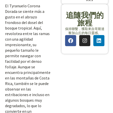
El Tyranuelo Corona
Dorada se siente más a
追隨我們的
gusto en el abrazo
旅程
frondoso del dosel del
bosque tropical. Aquí,
保持聯繫，獲取來自哥斯達
黎加山丘的每日靈感。
revolotea entre las ramas
con una agilidad
impresionante, su
pequeño tamaño le
permite navegar con
facilidad por el denso
follaje. Aunque se
encuentra principalmente
en las montañas de Costa
Rica, también se le puede
observar en las
estribaciones e incluso en
algunos bosques muy
degradados, lo que lo
convierte en un