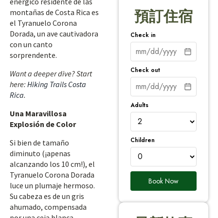
enérgico residente de las
montañas de Costa Rica es
預訂住宿
el Tyranuelo Corona
Dorada, un ave cautivadora
Check in
con un canto
sorprendente.
Check out
Want a deeper dive? Start
here:
Hiking Trails Costa
Rica
.
Adults
Una Maravillosa
Explosión de Color
Children
Si bien de tamaño
diminuto (¡apenas
alcanzando los 10 cm!), el
Tyranuelo Corona Dorada
Book Now
luce un plumaje hermoso.
Su cabeza es de un gris
ahumado, compensada
por una ceja blanca