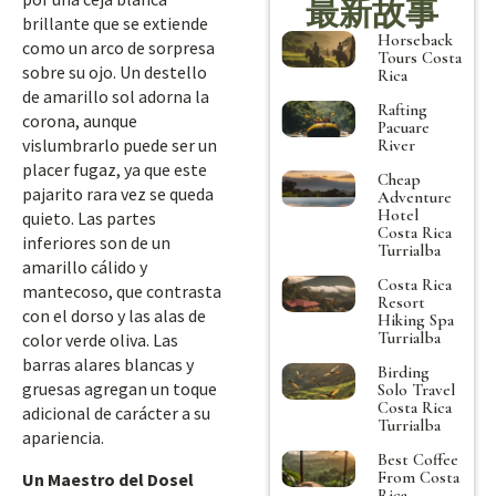
最新故事
brillante que se extiende
Horseback
como un arco de sorpresa
Tours Costa
sobre su ojo. Un destello
Rica
de amarillo sol adorna la
Rafting
corona, aunque
Pacuare
vislumbrarlo puede ser un
River
placer fugaz, ya que este
Cheap
pajarito rara vez se queda
Adventure
Hotel
quieto. Las partes
Costa Rica
inferiores son de un
Turrialba
amarillo cálido y
Costa Rica
mantecoso, que contrasta
Resort
con el dorso y las alas de
Hiking Spa
Turrialba
color verde oliva. Las
barras alares blancas y
Birding
gruesas agregan un toque
Solo Travel
Costa Rica
adicional de carácter a su
Turrialba
apariencia.
Best Coffee
From Costa
Un Maestro del Dosel
Rica