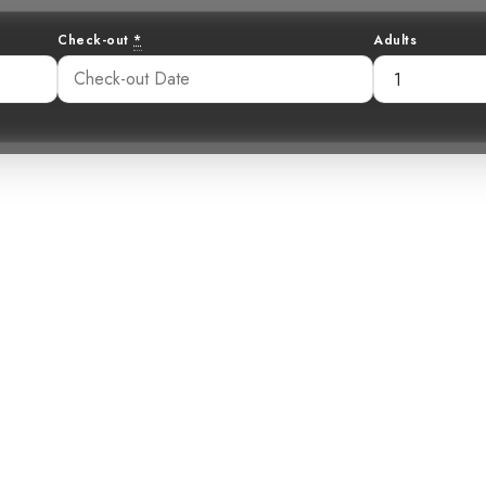
Check-out
*
Adults
 Cabecirrayado: 
Nuestros Sender
20 am