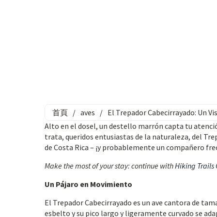
首頁
/
aves
/
El Trepador Cabecirrayado: Un V
Alto en el dosel, un destello marrón capta tu atenci
trata, queridos entusiastas de la naturaleza, del T
de Costa Rica – ¡y probablemente un compañero frec
Make the most of your stay: continue with
Hiking Trails
Un Pájaro en Movimiento
El Trepador Cabecirrayado es un ave cantora de tama
esbelto y su pico largo y ligeramente curvado se ada