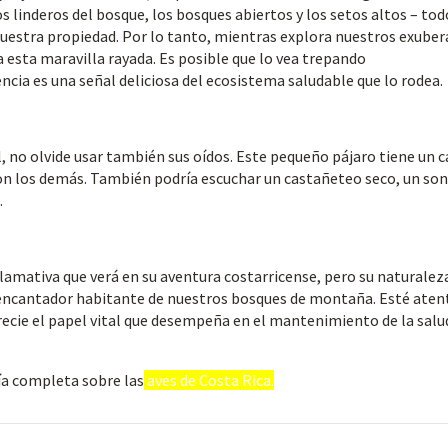
os linderos del bosque, los bosques abiertos y los setos altos – tod
nuestra propiedad. Por lo tanto, mientras explora nuestros exube
 esta maravilla rayada. Es posible que lo vea trepando
cia es una señal deliciosa del ecosistema saludable que lo rodea.
al, no olvide usar también sus oídos. Este pequeño pájaro tiene un 
on los demás. También podría escuchar un castañeteo seco, un son
.
llamativa que verá en su aventura costarricense, pero su naturalez
n encantador habitante de nuestros bosques de montaña. Esté aten
ecie el papel vital que desempeña en el mantenimiento de la salu
ía completa sobre las
aves de Costa Rica.