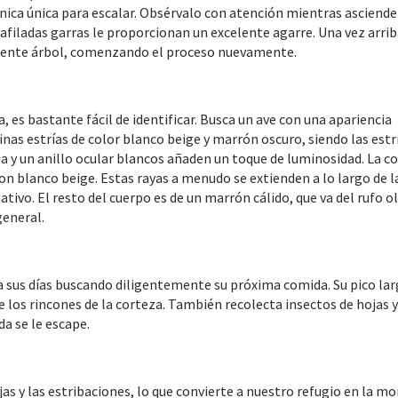
ica única para escalar. Obsérvalo con atención mientras asciende
y afiladas garras le proporcionan un excelente agarre. Una vez arrib
guiente árbol, comenzando el proceso nuevamente.
 es bastante fácil de identificar. Busca un ave con una apariencia
nas estrías de color blanco beige y marrón oscuro, siendo las estr
ja y un anillo ocular blancos añaden un toque de luminosidad. La c
on blanco beige. Estas rayas a menudo se extienden a lo largo de l
tivo. El resto del cuerpo es de un marrón cálido, que va del rufo ol
general.
a sus días buscando diligentemente su próxima comida. Su pico lar
e los rincones de la corteza. También recolecta insectos de hojas y
a se le escape.
jas y las estribaciones, lo que convierte a nuestro refugio en la m