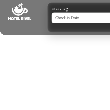
Check-in
*
El Trepador
Familiar en 
Benjamin Charbonneau, CFA
May 27, 2024
9: