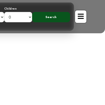
Children
Un Visitante
os Montañosos