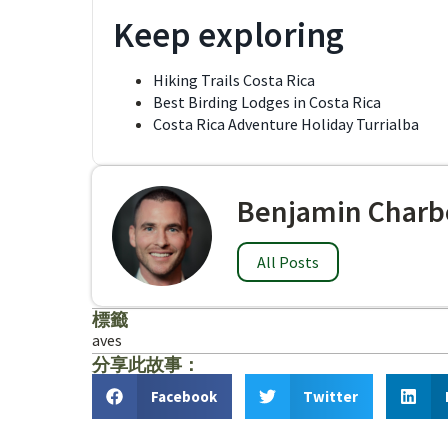
Keep exploring
Hiking Trails Costa Rica
Best Birding Lodges in Costa Rica
Costa Rica Adventure Holiday Turrialba
Benjamin Charb
All Posts
標籤
aves
分享此故事：
Facebook
Twitter