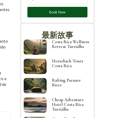
os
rantes
Book Now
最新故事
canto
Costa Rica Wellness
Retreat Turrialba
ido
Horseback Tours
Costa Rica
a
to a
Rafting Pacuare
d de
River
Cheap Adventure
Hotel Costa Rica
Turrialba