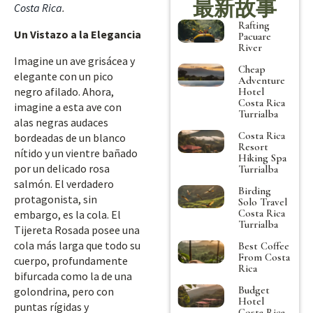
最新故事
Costa Rica
.
Rafting
Un Vistazo a la Elegancia
Pacuare
River
Imagine un ave grisácea y
Cheap
elegante con un pico
Adventure
negro afilado. Ahora,
Hotel
Costa Rica
imagine a esta ave con
Turrialba
alas negras audaces
Costa Rica
bordeadas de un blanco
Resort
nítido y un vientre bañado
Hiking Spa
por un delicado rosa
Turrialba
salmón. El verdadero
Birding
protagonista, sin
Solo Travel
Costa Rica
embargo, es la cola. El
Turrialba
Tijereta Rosada posee una
cola más larga que todo su
Best Coffee
From Costa
cuerpo, profundamente
Rica
bifurcada como la de una
Budget
golondrina, pero con
Hotel
puntas rígidas y
Costa Rica