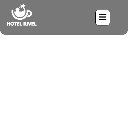
El Rey del Cielo: El
Tijereta Rosada visita
nuestro Refugio de
Montaña
Benjamin Charbonneau, CFA
June 2, 2024
9:16 pm