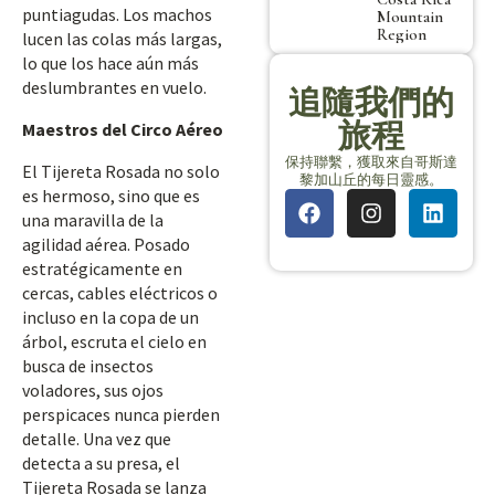
puntiagudas. Los machos
Mountain
Region
lucen las colas más largas,
lo que los hace aún más
deslumbrantes en vuelo.
追隨我們的
旅程
Maestros del Circo Aéreo
保持聯繫，獲取來自哥斯達
El Tijereta Rosada no solo
黎加山丘的每日靈感。
es hermoso, sino que es
una maravilla de la
agilidad aérea. Posado
estratégicamente en
cercas, cables eléctricos o
incluso en la copa de un
árbol, escruta el cielo en
busca de insectos
voladores, sus ojos
perspicaces nunca pierden
detalle. Una vez que
detecta a su presa, el
Tijereta Rosada se lanza