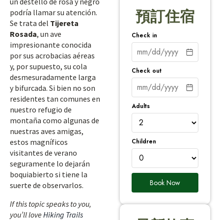
un destello de rosa y negro
podría llamar su atención.
預訂住宿
Se trata del
Tijereta
Rosada
, un ave
Check in
impresionante conocida
por sus acrobacias aéreas
y, por supuesto, su cola
Check out
desmesuradamente larga
y bifurcada. Si bien no son
residentes tan comunes en
Adults
nuestro refugio de
montaña como algunas de
nuestras aves amigas,
Children
estos magníficos
visitantes de verano
seguramente lo dejarán
boquiabierto si tiene la
Book Now
suerte de observarlos.
If this topic speaks to you,
you’ll love
Hiking Trails