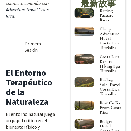
最新故事
estancia: continúa con
Adventure Travel Costa
Rafting
Pacuare
Rica
.
River
Cheap
Adventure
Hotel
Costa Rica
Primera
Turrialba
Sesión
Costa Rica
Resort
Hiking Spa
El Entorno
Turrialba
Terapéutico
Birding
Solo Travel
de la
Costa Rica
Turrialba
Naturaleza
Best Coffee
From Costa
Rica
El entorno natural juega
un papel crítico en el
Budget
Hotel
bienestar físico y
Costa Rica