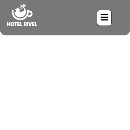
El Poder Curativo de la
Naturaleza en los Retiros
de Yoga en las Montañas
de Costa Rica
Benjamin Charbonneau, CFA
April 16, 2026
2:46 am