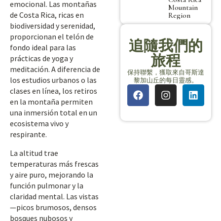
emocional. Las montañas
Mountain
de Costa Rica, ricas en
Region
biodiversidad y serenidad,
proporcionan el telón de
追隨我們的
fondo ideal para las
旅程
prácticas de yoga y
meditación. A diferencia de
保持聯繫，獲取來自哥斯達
los estudios urbanos o las
黎加山丘的每日靈感。
clases en línea, los retiros
en la montaña permiten
una inmersión total en un
ecosistema vivo y
respirante.
La altitud trae
temperaturas más frescas
y aire puro, mejorando la
función pulmonar y la
claridad mental. Las vistas
—picos brumosos, densos
bosques nubosos y