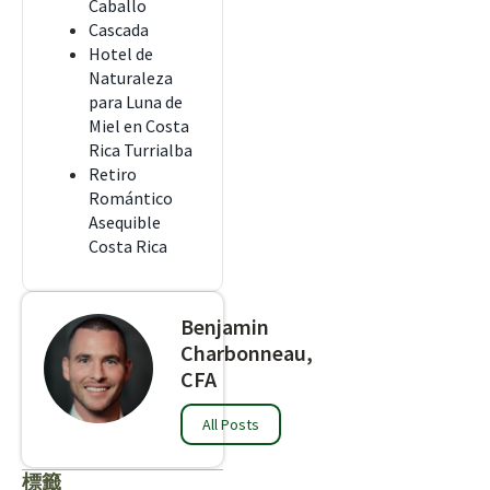
Caballo
Cascada
Hotel de
Naturaleza
para Luna de
Miel en Costa
Rica Turrialba
Retiro
Romántico
Asequible
Costa Rica
Benjamin
Charbonneau,
CFA
All Posts
標籤