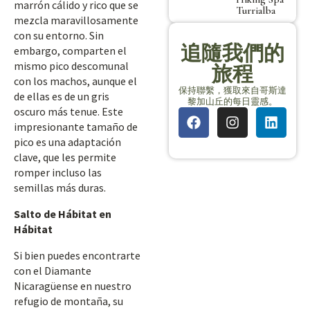
marrón cálido y rico que se
Turrialba
mezcla maravillosamente
con su entorno. Sin
追隨我們的
embargo, comparten el
mismo pico descomunal
旅程
con los machos, aunque el
保持聯繫，獲取來自哥斯達
de ellas es de un gris
黎加山丘的每日靈感。
oscuro más tenue. Este
impresionante tamaño de
pico es una adaptación
clave, que les permite
romper incluso las
semillas más duras.
Salto de Hábitat en
Hábitat
Si bien puedes encontrarte
con el Diamante
Nicaragüense en nuestro
refugio de montaña, su