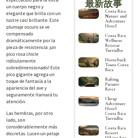
最新故事
un cuerpo negro y
Costa Rica
elegante que brilla con un
Nature and
lustre casi brillante. Este
Adventure
Hotel
plumaje oscuro se ve
compensado
Costa Rica
dramáticamente por la
Wellness
Retreat
pieza de resistencia: ¡un
Turrialba
pico rosa chicle
Horseback
ridículamente
Tours Costa
sobredimensionado! Este
Rica
pico gigante agrega un
Rafting
toque de fantasía a la
Pacuare
apariencia del ave y
River
seguramente llamará tu
Cheap
atención.
Adventure
Hotel
Las hembras, por otro
Costa Rica
Turrialba
lado, son
considerablemente más
Costa Rica
Resort
discretas. Lucen un pelaje
Hiking Spa