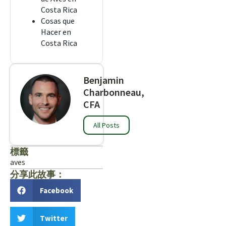
Costa Rica
Cosas que
Hacer en
Costa Rica
Benjamin
Charbonneau,
CFA
All Posts
標籤
aves
分享此故事：
Facebook
Twitter