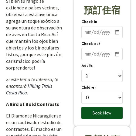
Si bien su rango se
extiende a países vecinos,
預訂住宿
observar a esta ave única
agrega un toque exótico a
Check in
su aventura de observación
de aves en Costa Rica. Así
que mantén los ojos bien
Check out
abiertos y los binoculares
listos, ¡porque este pinzón
carismático podría
Adults
sorprenderte!
Si este tema te interesa, te
encantará
Hiking Trails
Children
Costa Rica
.
A Bird of Bold Contrasts
Book Now
El Diamante Nicaragüense
es un cautivador estudio de
contrastes. El macho es un
espectáculo para la vista: