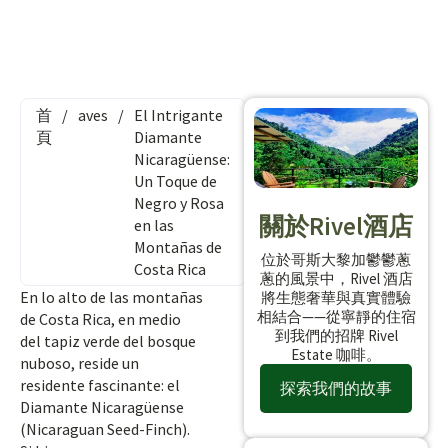
首
/
aves
/
El Intrigante
頁
Diamante
Nicaragüense:
Un Toque de
Negro y Rosa
關於Rivel酒店
en las
Montañas de
位於哥斯大黎加鬱鬱蔥
Costa Rica
蔥的風景中，Rivel 酒店
En lo alto de las montañas
將生態奢華與真實體驗
相結合——從寧靜的住宿
de Costa Rica, en medio
到我們的招牌 Rivel
del tapiz verde del bosque
Estate 咖啡。
nuboso, reside un
residente fascinante: el
探索我們的故事
Diamante Nicaragüense
(Nicaraguan Seed-Finch).