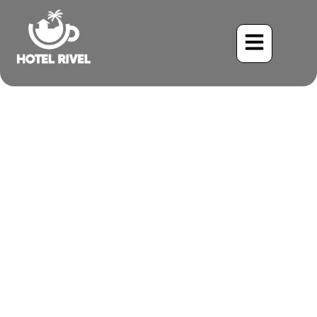
El Intrigante Diamante
Nicaragüense: Un Toque de
Negro y Rosa en las
Montañas de Costa Rica
Benjamin Charbonneau, CFA
April 17, 2026
12:18 am