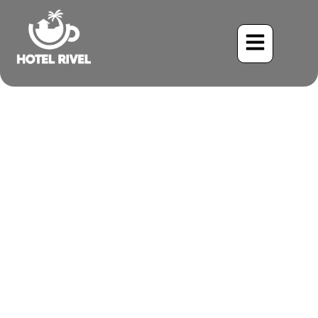
El Hechizador Críptico:
Descubriendo al
Chotacabras Cuello Canela
Benjamin Charbonneau, CFA
May 27, 2024
7:04 am