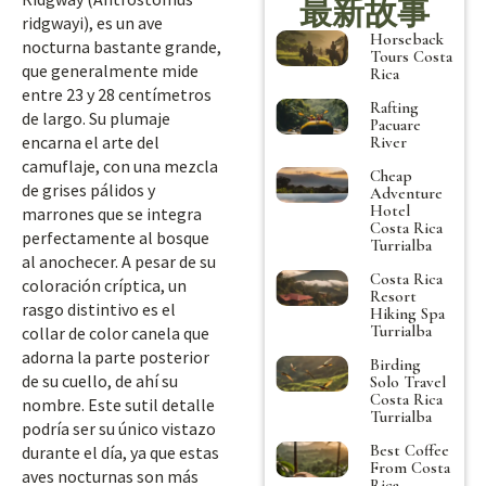
最新故事
ridgwayi), es un ave
Horseback
nocturna bastante grande,
Tours Costa
que generalmente mide
Rica
entre 23 y 28 centímetros
Rafting
de largo. Su plumaje
Pacuare
encarna el arte del
River
camuflaje, con una mezcla
Cheap
de grises pálidos y
Adventure
Hotel
marrones que se integra
Costa Rica
perfectamente al bosque
Turrialba
al anochecer. A pesar de su
Costa Rica
coloración críptica, un
Resort
rasgo distintivo es el
Hiking Spa
Turrialba
collar de color canela que
adorna la parte posterior
Birding
de su cuello, de ahí su
Solo Travel
Costa Rica
nombre. Este sutil detalle
Turrialba
podría ser su único vistazo
Best Coffee
durante el día, ya que estas
From Costa
aves nocturnas son más
Rica