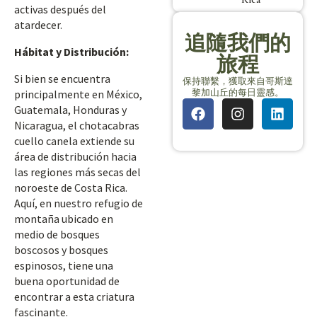
activas después del
atardecer.
追隨我們的
Hábitat y Distribución:
旅程
Si bien se encuentra
保持聯繫，獲取來自哥斯達
黎加山丘的每日靈感。
principalmente en México,
Guatemala, Honduras y
Nicaragua, el chotacabras
cuello canela extiende su
área de distribución hacia
las regiones más secas del
noroeste de Costa Rica.
Aquí, en nuestro refugio de
montaña ubicado en
medio de bosques
boscosos y bosques
espinosos, tiene una
buena oportunidad de
encontrar a esta criatura
fascinante.