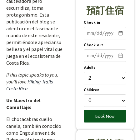
cautivadora pero
escurridiza, toma
預訂住宿
protagonismo. Esta
publicación del blog se
Check in
adentra en el fascinante
mundo de este residente,
permitiéndole apreciar su
Check out
belleza y el papel vital que
juega en el ecosistema de
Costa Rica.
Adults
If this topic speaks to you,
you’ll love
Hiking Trails
Costa Rica
.
Children
Un Maestro del
Camuflaje:
Book Now
El chotacabras cuello
canela, también conocido
como Engoulenvent de
Ridgway (Antrostomus