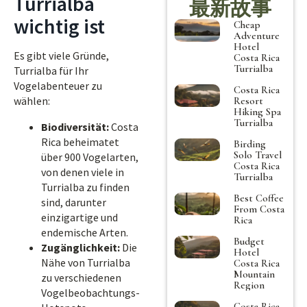
Turrialba
最新故事
wichtig ist
Cheap
Adventure
Hotel
Es gibt viele Gründe,
Costa Rica
Turrialba
Turrialba für Ihr
Vogelabenteuer zu
Costa Rica
wählen:
Resort
Hiking Spa
Turrialba
Biodiversität:
Costa
Rica beheimatet
Birding
Solo Travel
über 900 Vogelarten,
Costa Rica
von denen viele in
Turrialba
Turrialba zu finden
Best Coffee
sind, darunter
From Costa
einzigartige und
Rica
endemische Arten.
Budget
Zugänglichkeit:
Die
Hotel
Nähe von Turrialba
Costa Rica
Mountain
zu verschiedenen
Region
Vogelbeobachtungs-
Costa Rica