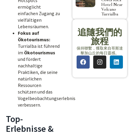
Hotspots
Hotel Near
ermöglicht
Volcano
einfachen Zugang zu
Turrialba
vielfältigen
Lebensräumen.
追隨我們的
Fokus auf
旅程
Ökotourismus:
Turrialba ist führend
保持聯繫，獲取來自哥斯達
im
Ökotourismus
黎加山丘的每日靈感。
und fördert
nachhaltige
Praktiken, die seine
natürlichen
Ressourcen
schützen und das
Vogelbeobachtungserlebnis
verbessern.
Top-
Erlebnisse &