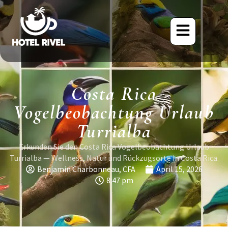
Costa Rica
Vogelbeobachtung Urlaub
Turrialba
Erkunden Sie den Costa Rica Vogelbeobachtung Urlaub
Turrialba — Wellness, Natur und Rückzugsorte in Costa Rica.
Benjamin Charbonneau, CFA
April 15, 2026
8:47 pm