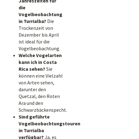
Jahreszeiten für
die
Vogelbeobachtung
in Turrialba?
Die
Trockenzeit von
Dezember bis April
ist ideal für die
Vogelbeobachtung.
Welche Vogelarten
kann ich in Costa
Rica sehen?
Sie
können eine Vielzahl
von Arten sehen,
darunter den
Quetzal, den Roten
Ara und den
Schwarzbäckenspecht.
Sind geführte
Vogelbeobachtungstouren
in Turrialba
verfügbar?
Ja, es