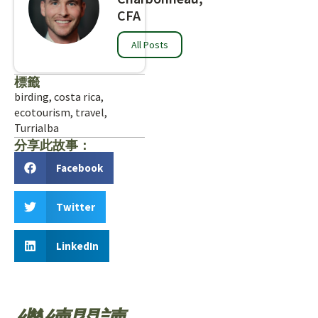
CFA
All Posts
標籤
birding
,
costa rica
,
ecotourism
,
travel
,
Turrialba
分享此故事：
Facebook
Twitter
LinkedIn