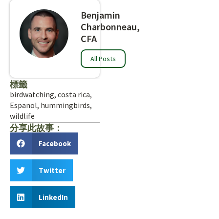
Benjamin
Charbonneau,
CFA
All Posts
標籤
birdwatching
,
costa rica
,
Espanol
,
hummingbirds
,
wildlife
分享此故事：
Facebook
Twitter
LinkedIn