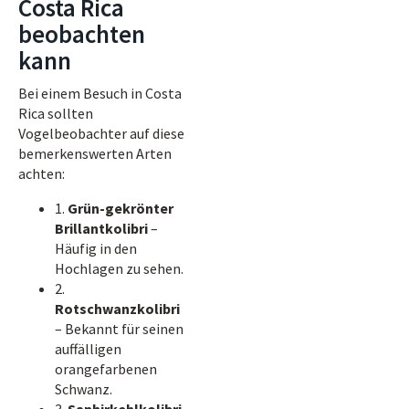
Costa Rica
beobachten
kann
Bei einem Besuch in Costa
Rica sollten
Vogelbeobachter auf diese
bemerkenswerten Arten
achten:
1.
Grün-gekrönter
Brillantkolibri
–
Häufig in den
Hochlagen zu sehen.
2.
Rotschwanzkolibri
– Bekannt für seinen
auffälligen
orangefarbenen
Schwanz.