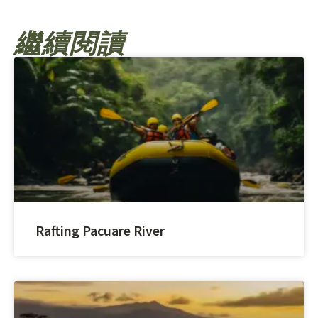
繼續閱讀
Rafting Pacuare River