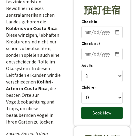
faszinierendsten
預訂住宿
Bewohnern dieses
zentralamerikanischen
Landes gehören die
Check in
Kolibris von Costa Rica
.
Diese winzigen, lebhaften
Kreaturen sind nicht nur
Check out
schön zu beobachten,
sondern spielen auch eine
entscheidende Rolle im
Adults
Ökosystem. In diesem
Leitfaden erkunden wir die
verschiedenen
Kolibri-
Children
Arten in Costa Rica
, die
besten Orte zur
Vogelbeobachtung und
Tipps, um diese
Book Now
bezaubernden Vögel in
Ihren Garten zu locken.
Suchen Sie nach dem