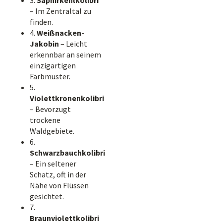
3.
Saphirkehlkolibri
– Im Zentraltal zu
finden.
4.
Weißnacken-
Jakobin
– Leicht
erkennbar an seinem
einzigartigen
Farbmuster.
5.
Violettkronenkolibri
– Bevorzugt
trockene
Waldgebiete.
6.
Schwarzbauchkolibri
– Ein seltener
Schatz, oft in der
Nähe von Flüssen
gesichtet.
7.
Braunviolettkolibri