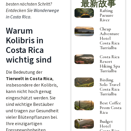
最新故事
besten nächsten Schritt?
Entdecken Sie
Wanderwege
Rafting
Pacuare
in Costa Rica
.
River
Warum
Cheap
Adventure
Kolibris in
Hotel
Costa Rica
Costa Rica
Turrialba
wichtig sind
Costa Rica
Resort
Hiking Spa
Turrialba
Die Bedeutung der
Tierwelt in Costa Rica
,
Birding
Solo Travel
insbesondere der Kolibris,
Costa Rica
kann nicht hoch genug
Turrialba
eingeschätzt werden. Sie
Best Coffee
sind wichtige Bestäuber
From Costa
und tragen zur Gesundheit
Rica
vieler Blütenpflanzen bei.
Budget
Ihre einzigartigen
Hotel
Fressgewohnheiten
Costa Rica