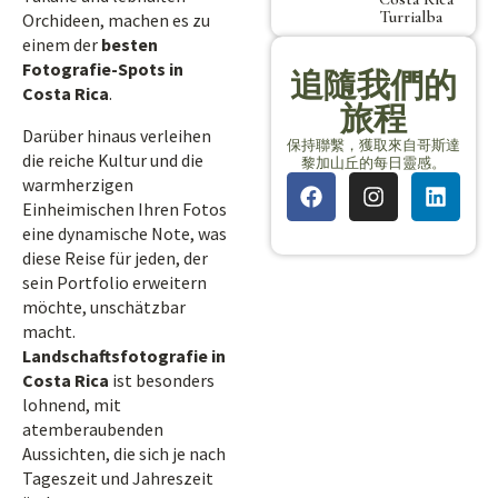
Turrialba
Orchideen, machen es zu
einem der
besten
Fotografie-Spots in
追隨我們的
Costa Rica
.
旅程
Darüber hinaus verleihen
保持聯繫，獲取來自哥斯達
die reiche Kultur und die
黎加山丘的每日靈感。
warmherzigen
Einheimischen Ihren Fotos
eine dynamische Note, was
diese Reise für jeden, der
sein Portfolio erweitern
möchte, unschätzbar
macht.
Landschaftsfotografie in
Costa Rica
ist besonders
lohnend, mit
atemberaubenden
Aussichten, die sich je nach
Tageszeit und Jahreszeit