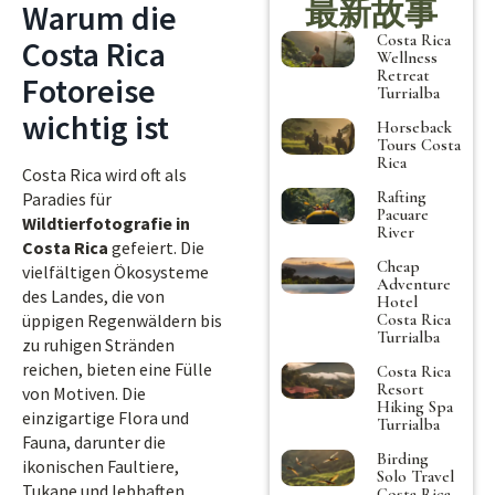
最新故事
Warum die
Costa Rica
Costa Rica
Wellness
Retreat
Fotoreise
Turrialba
wichtig ist
Horseback
Tours Costa
Rica
Costa Rica wird oft als
Rafting
Paradies für
Pacuare
Wildtierfotografie in
River
Costa Rica
gefeiert. Die
Cheap
vielfältigen Ökosysteme
Adventure
des Landes, die von
Hotel
Costa Rica
üppigen Regenwäldern bis
Turrialba
zu ruhigen Stränden
reichen, bieten eine Fülle
Costa Rica
Resort
von Motiven. Die
Hiking Spa
einzigartige Flora und
Turrialba
Fauna, darunter die
Birding
ikonischen Faultiere,
Solo Travel
Tukane und lebhaften
Costa Rica