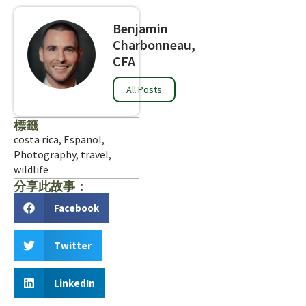
Benjamin
Charbonneau,
CFA
All Posts
標籤
costa rica
,
Espanol
,
Photography
,
travel
,
wildlife
分享此故事：
Facebook
Twitter
LinkedIn