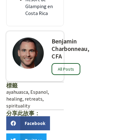
Glamping en
Costa Rica
Benjamin
Charbonneau,
CFA
All Posts
標籤
ayahuasca
,
Espanol
,
healing
,
retreats
,
spirituality
分享此故事：
Facebook