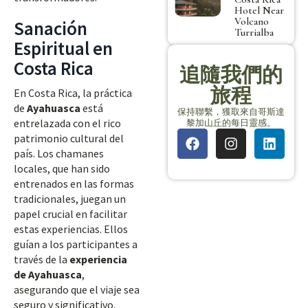
Hotel Near
Volcano
Sanación
Turrialba
Espiritual en
Costa Rica
追隨我們的
旅程
En Costa Rica, la práctica
de
Ayahuasca
está
保持聯繫，獲取來自哥斯達
entrelazada con el rico
黎加山丘的每日靈感。
patrimonio cultural del
país. Los chamanes
locales, que han sido
entrenados en las formas
tradicionales, juegan un
papel crucial en facilitar
estas experiencias. Ellos
guían a los participantes a
través de la
experiencia
de Ayahuasca
,
asegurando que el viaje sea
seguro y significativo.