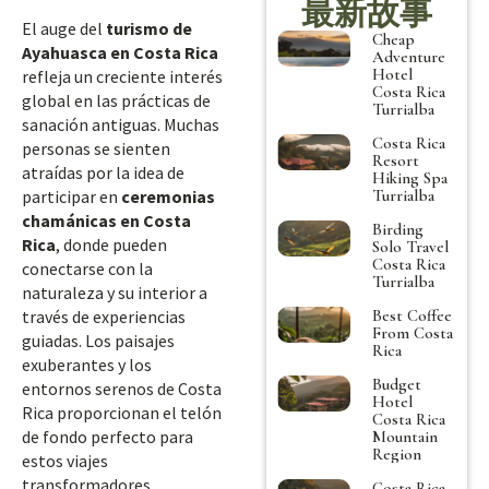
最新故事
El auge del
turismo de
Cheap
Ayahuasca en Costa Rica
Adventure
Hotel
refleja un creciente interés
Costa Rica
global en las prácticas de
Turrialba
sanación antiguas. Muchas
Costa Rica
personas se sienten
Resort
atraídas por la idea de
Hiking Spa
Turrialba
participar en
ceremonias
chamánicas en Costa
Birding
Rica
, donde pueden
Solo Travel
Costa Rica
conectarse con la
Turrialba
naturaleza y su interior a
Best Coffee
través de experiencias
From Costa
guiadas. Los paisajes
Rica
exuberantes y los
Budget
entornos serenos de Costa
Hotel
Rica proporcionan el telón
Costa Rica
de fondo perfecto para
Mountain
Region
estos viajes
transformadores.
Costa Rica