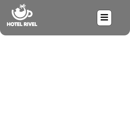
Comment organiser une
retraite de yoga dans les
montagnes du Costa Rica ?
Benjamin Charbonneau, CFA
April 16, 2026
2:48 am