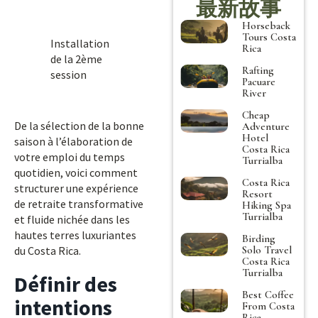
最新故事
Horseback
Tours Costa
Installation
Rica
de la 2ème
Rafting
session
Pacuare
River
Cheap
De la sélection de la bonne
Adventure
Hotel
saison à l’élaboration de
Costa Rica
votre emploi du temps
Turrialba
quotidien, voici comment
Costa Rica
structurer une expérience
Resort
de retraite transformative
Hiking Spa
Turrialba
et fluide nichée dans les
hautes terres luxuriantes
Birding
Solo Travel
du Costa Rica.
Costa Rica
Turrialba
Définir des
Best Coffee
intentions
From Costa
Rica