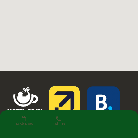
Book Now
Call Us