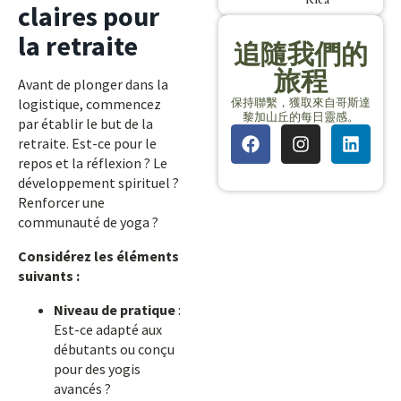
claires pour
la retraite
追隨我們的
旅程
Avant de plonger dans la
保持聯繫，獲取來自哥斯達
logistique, commencez
黎加山丘的每日靈感。
par établir le but de la
retraite. Est-ce pour le
repos et la réflexion ? Le
développement spirituel ?
Renforcer une
communauté de yoga ?
Considérez les éléments
suivants :
Niveau de pratique
:
Est-ce adapté aux
débutants ou conçu
pour des yogis
avancés ?