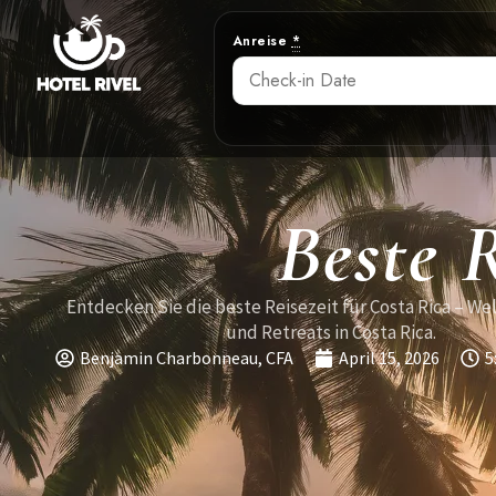
Anreise
*
Beste R
Entdecken Sie die beste Reisezeit für Costa Rica – We
und Retreats in Costa Rica.
Benjamin Charbonneau, CFA
April 15, 2026
5