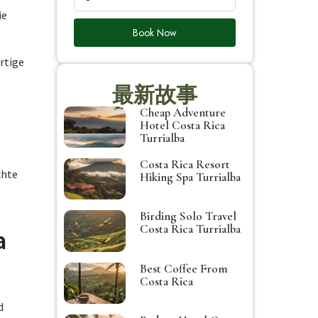
ie
Book Now
rtige
最新故事
Cheap Adventure
Hotel Costa Rica
Turrialba
Costa Rica Resort
chte
Hiking Spa Turrialba
Birding Solo Travel
Costa Rica Turrialba
a
Best Coffee From
Costa Rica
d