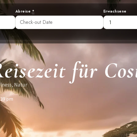
Abreise
*
Erwachsene
eisezeit für Co
llness, Natur
:39 pm