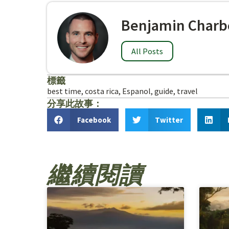
Benjamin Charb
All Posts
標籤
best time
,
costa rica
,
Espanol
,
guide
,
travel
分享此故事：
Facebook
Twitter
繼續閱讀