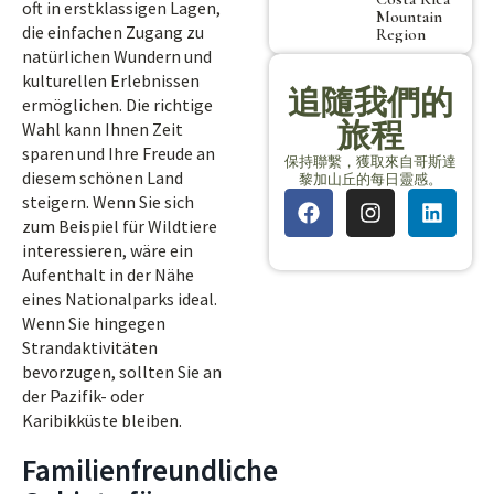
oft in erstklassigen Lagen,
Mountain
die einfachen Zugang zu
Region
natürlichen Wundern und
kulturellen Erlebnissen
追隨我們的
ermöglichen. Die richtige
旅程
Wahl kann Ihnen Zeit
sparen und Ihre Freude an
保持聯繫，獲取來自哥斯達
diesem schönen Land
黎加山丘的每日靈感。
steigern. Wenn Sie sich
zum Beispiel für Wildtiere
interessieren, wäre ein
Aufenthalt in der Nähe
eines Nationalparks ideal.
Wenn Sie hingegen
Strandaktivitäten
bevorzugen, sollten Sie an
der Pazifik- oder
Karibikküste bleiben.
Familienfreundliche