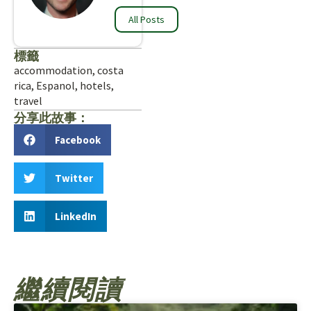
All Posts
標籤
accommodation
,
costa
rica
,
Espanol
,
hotels
,
travel
分享此故事：
Facebook
Twitter
LinkedIn
繼續閱讀