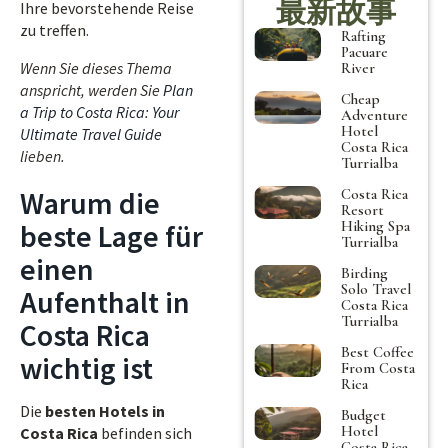
最新故事
Ihre bevorstehende Reise
zu treffen.
Rafting
Pacuare
Wenn Sie dieses Thema
River
anspricht, werden Sie
Plan
Cheap
a Trip to Costa Rica: Your
Adventure
Hotel
Ultimate Travel Guide
Costa Rica
lieben.
Turrialba
Warum die
Costa Rica
Resort
Hiking Spa
beste Lage für
Turrialba
einen
Birding
Solo Travel
Aufenthalt in
Costa Rica
Turrialba
Costa Rica
Best Coffee
wichtig ist
From Costa
Rica
Die
besten Hotels in
Budget
Hotel
Costa Rica
befinden sich
Costa Rica