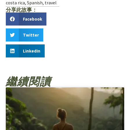
costa rica
,
Spanish
,
travel
分享此故事：
Facebook
Twitter
LinkedIn
繼續閱讀