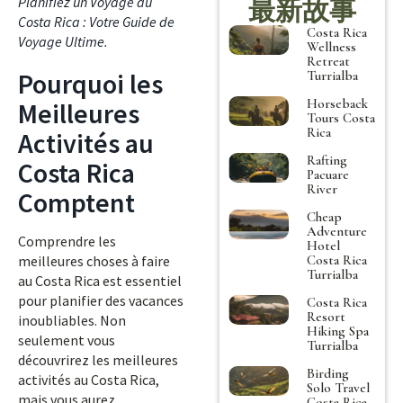
Planifiez un Voyage au
最新故事
Costa Rica : Votre Guide de
Costa Rica
Voyage Ultime
.
Wellness
Retreat
Pourquoi les
Turrialba
Horseback
Meilleures
Tours Costa
Rica
Activités au
Rafting
Costa Rica
Pacuare
River
Comptent
Cheap
Adventure
Comprendre les
Hotel
Costa Rica
meilleures choses à faire
Turrialba
au Costa Rica est essentiel
pour planifier des vacances
Costa Rica
Resort
inoubliables. Non
Hiking Spa
seulement vous
Turrialba
découvrirez les meilleures
Birding
activités au Costa Rica,
Solo Travel
mais vous aurez
Costa Rica