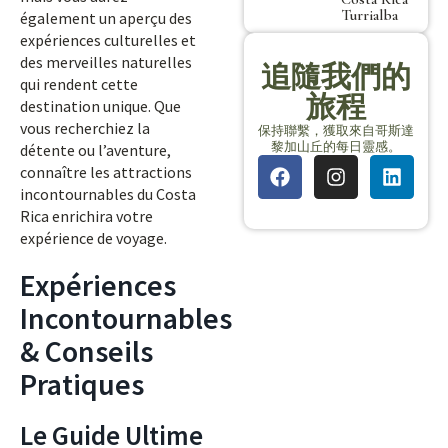
Turrialba
également un aperçu des
expériences culturelles et
des merveilles naturelles
追隨我們的
qui rendent cette
旅程
destination unique. Que
vous recherchiez la
保持聯繫，獲取來自哥斯達
黎加山丘的每日靈感。
détente ou l’aventure,
connaître les attractions
incontournables du Costa
Rica enrichira votre
expérience de voyage.
Expériences
Incontournables
& Conseils
Pratiques
Le Guide Ultime