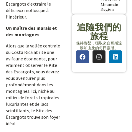
Escargots d’extraire le
Mountain
Region
délicieux mollusque à
l’intérieur.
追隨我們的
Un maître des marais et
旅程
des montagnes
保持聯繫，獲取來自哥斯達
Alors que la vallée centrale
黎加山丘的每日靈感。
du Costa Rica abrite une
avifaune étonnante, pour
vraiment observer le Kite
des Escargots, vous devrez
vous aventurer plus
profondément dans les
montagnes. Ici, niché au
milieu de forêts tropicales
luxuriantes et de lacs
scintillants, le Kite des
Escargots trouve son foyer
idéal.