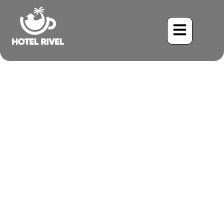
À la recherche des
escargots : Le mystéreux
Kite des Escargots dans les
montagnes du Costa Rica
Benjamin Charbonneau, CFA
May 25, 2024
8:07 am