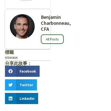
Benjamin
Charbonneau,
CFA
All Posts
標籤
oiseaux
分享此故事：
Facebook
Twitter
LinkedIn