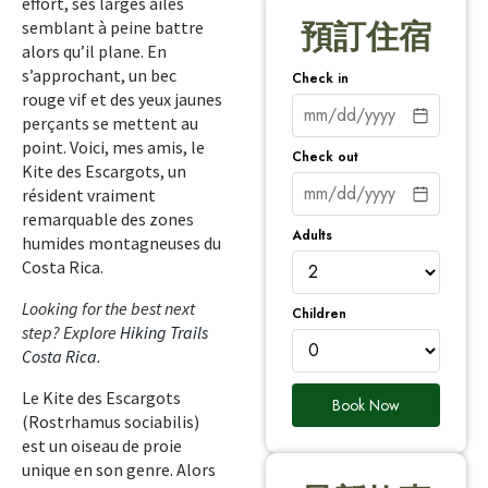
effort, ses larges ailes
semblant à peine battre
預訂住宿
alors qu’il plane. En
s’approchant, un bec
Check in
rouge vif et des yeux jaunes
perçants se mettent au
point. Voici, mes amis, le
Check out
Kite des Escargots, un
résident vraiment
remarquable des zones
Adults
humides montagneuses du
Costa Rica.
Looking for the best next
Children
step? Explore
Hiking Trails
Costa Rica
.
Le Kite des Escargots
Book Now
(Rostrhamus sociabilis)
est un oiseau de proie
unique en son genre. Alors