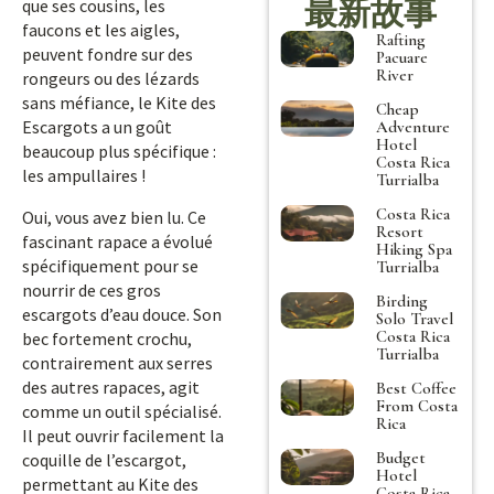
最新故事
que ses cousins, les
faucons et les aigles,
Rafting
peuvent fondre sur des
Pacuare
River
rongeurs ou des lézards
sans méfiance, le Kite des
Cheap
Escargots a un goût
Adventure
Hotel
beaucoup plus spécifique :
Costa Rica
les ampullaires !
Turrialba
Costa Rica
Oui, vous avez bien lu. Ce
Resort
fascinant rapace a évolué
Hiking Spa
spécifiquement pour se
Turrialba
nourrir de ces gros
Birding
escargots d’eau douce. Son
Solo Travel
Costa Rica
bec fortement crochu,
Turrialba
contrairement aux serres
des autres rapaces, agit
Best Coffee
From Costa
comme un outil spécialisé.
Rica
Il peut ouvrir facilement la
Budget
coquille de l’escargot,
Hotel
permettant au Kite des
Costa Rica