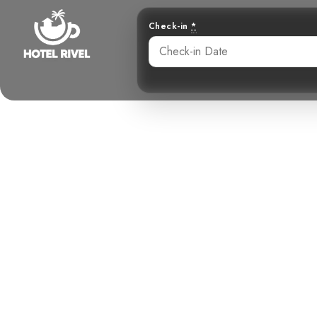
Check-in
*
À la recherch
: Un défi po
Benjamin Charbonneau, CFA
June 2, 2024
2: