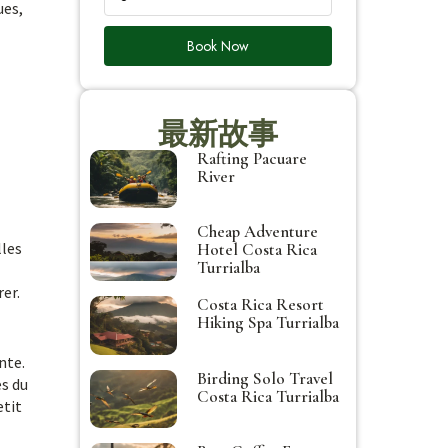
ues,
Book Now
最新故事
Rafting Pacuare
River
Cheap Adventure
lles
Hotel Costa Rica
Turrialba
er.
Costa Rica Resort
Hiking Spa Turrialba
nte.
Birding Solo Travel
es du
Costa Rica Turrialba
etit