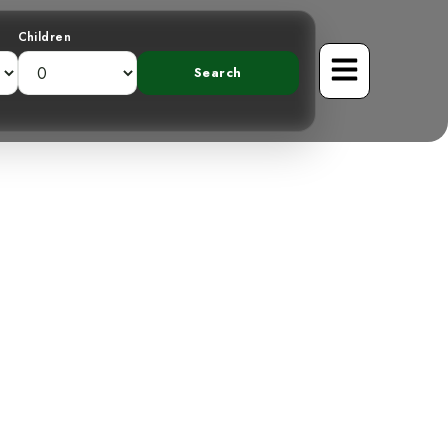
Children
lle des aulnes
gues au Costa