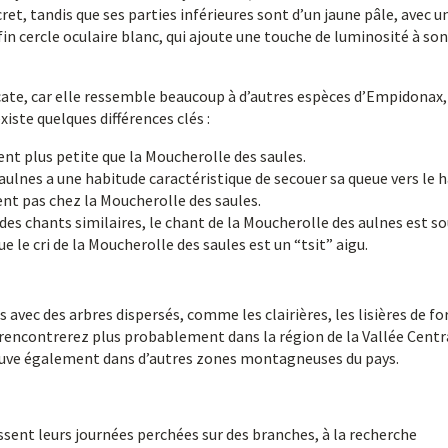
cret, tandis que ses parties inférieures sont d’un jaune pâle, avec u
e fin cercle oculaire blanc, qui ajoute une touche de luminosité à son
icate, car elle ressemble beaucoup à d’autres espèces d’Empidonax,
xiste quelques différences clés :
nt plus petite que la Moucherolle des saules.
ulnes a une habitude caractéristique de secouer sa queue vers le h
t pas chez la Moucherolle des saules.
des chants similaires, le chant de la Moucherolle des aulnes est s
le cri de la Moucherolle des saules est un “tsit” aigu.
avec des arbres dispersés, comme les clairières, les lisières de fo
s rencontrerez plus probablement dans la région de la Vallée Centr
 trouve également dans d’autres zones montagneuses du pays.
ssent leurs journées perchées sur des branches, à la recherche