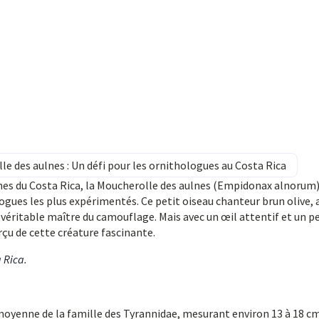
le des aulnes : Un défi pour les ornithologues au Costa Rica
nes du Costa Rica, la Moucherolle des aulnes (Empidonax alnorum
ogues les plus expérimentés. Ce petit oiseau chanteur brun olive, 
n véritable maître du camouflage. Mais avec un œil attentif et un p
çu de cette créature fascinante.
a Rica
.
moyenne de la famille des Tyrannidae, mesurant environ 13 à 18 c