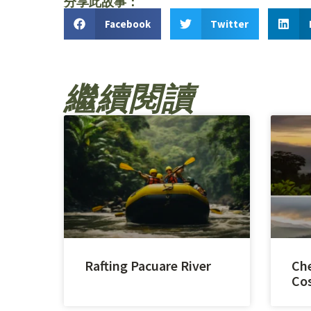
分享此故事：
Facebook
Twitter
繼續閱讀
Rafting Pacuare River
Che
Cos