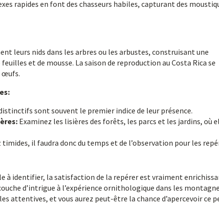
flexes rapides en font des chasseurs habiles, capturant des moustiq
t leurs nids dans les arbres ou les arbustes, construisant une
e feuilles et de mousse. La saison de reproduction au Costa Rica se
 œufs.
es:
distinctifs sont souvent le premier indice de leur présence.
ières:
Examinez les lisières des forêts, les parcs et les jardins, où e
timides, il faudra donc du temps et de l’observation pour les repér
le à identifier, la satisfaction de la repérer est vraiment enrichissa
 couche d’intrigue à l’expérience ornithologique dans les montagn
lles attentives, et vous aurez peut-être la chance d’apercevoir ce p