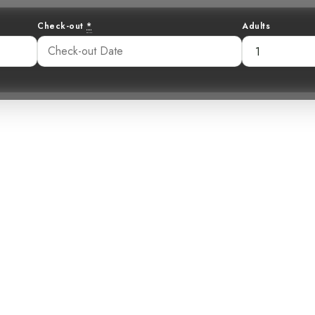
Check-out
*
Adults
e de la Mouchero
ur les ornitholo
Rica
41 pm