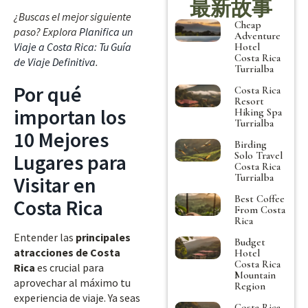
最新故事
¿Buscas el mejor siguiente
Cheap
paso? Explora
Planifica un
Adventure
Viaje a Costa Rica: Tu Guía
Hotel
Costa Rica
de Viaje Definitiva
.
Turrialba
Por qué
Costa Rica
Resort
importan los
Hiking Spa
Turrialba
10 Mejores
Birding
Solo Travel
Lugares para
Costa Rica
Turrialba
Visitar en
Best Coffee
Costa Rica
From Costa
Rica
Entender las
principales
Budget
atracciones de Costa
Hotel
Costa Rica
Rica
es crucial para
Mountain
aprovechar al máximo tu
Region
experiencia de viaje. Ya seas
Costa Rica