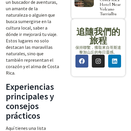
un buscador de aventuras,
Hotel Near
un amante de la
Volcano
Turrialba
naturaleza o alguien que
busca sumergirse en la
cultura local, saber a
追隨我們的
dónde ir mejorará tu viaje.
旅程
Estos lugares no solo
destacan las maravillas
保持聯繫，獲取來自哥斯達
黎加山丘的每日靈感。
naturales, sino que
también representan el
corazón y el alma de Costa
Rica.
Experiencias
principales y
consejos
prácticos
Aquí tienes una lista