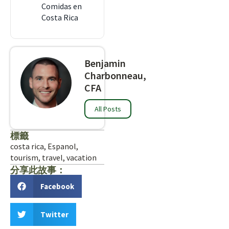
Comidas en
Costa Rica
Benjamin
Charbonneau,
CFA
All Posts
標籤
costa rica
,
Espanol
,
tourism
,
travel
,
vacation
分享此故事：
Facebook
Twitter